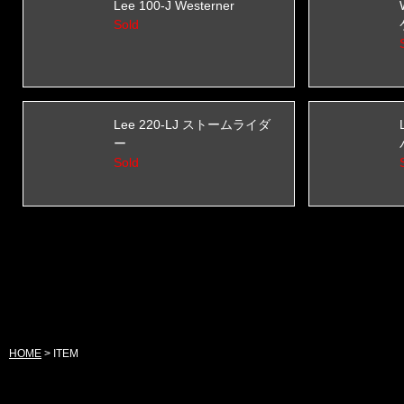
Lee 100-J Westerner
Sold
Lee 220-LJ ストームライダ
ー
Sold
HOME
>
ITEM