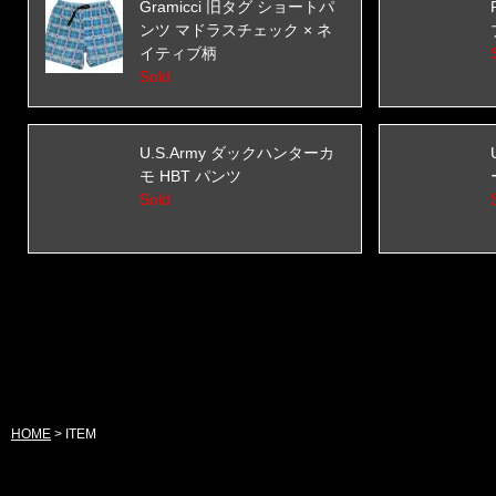
Gramicci 旧タグ ショートパ
ンツ マドラスチェック × ネ
イティブ柄
Sold
U.S.Army ダックハンターカ
モ HBT パンツ
Sold
HOME
>
ITEM