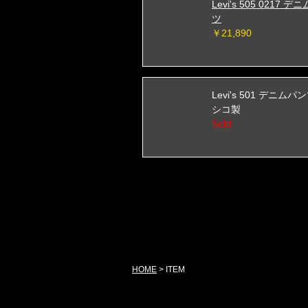
Levi's 505 0217 
ツ
￥21,890
Levi's 501 デニムパ
シコ製
Sold
HOME
>
ITEM