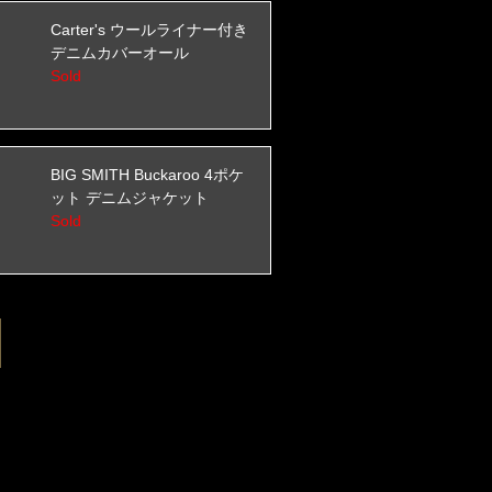
Carter's ウールライナー付き
デニムカバーオール
Sold
BIG SMITH Buckaroo 4ポケ
ット デニムジャケット
Sold