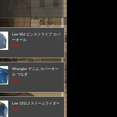
Lee 96J ピンストライプ カバ
ーオール
Sold
Wrangler デニム カバーオー
ル つなぎ
Sold
Lee 101LJ ストームライダー
Sold