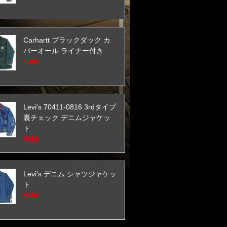
Carhartt ブラックダック カ
バーオール ライナー付き
Sold
Levi's 70411-0816 3rdタイプ
裏チェック デニムジャケッ
ト
Sold
Levi's デニム シャツジャケッ
ト
Sold