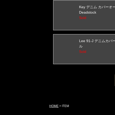
Key デニム カバーオ
Deadstock
Sold
Lee 91-J デニムカ
ル
Sold
HOME
>
ITEM