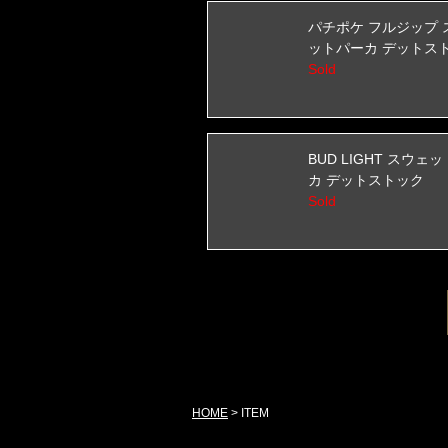
パチポケ フルジップ 
ットパーカ デットス
Sold
BUD LIGHT スウェ
カ デットストック
Sold
HOME
>
ITEM