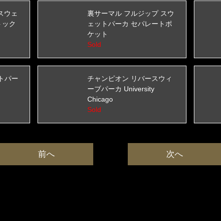
スウェ
裏サーマル フルジップ スウ
トック
ェットパーカ セパレートポ
ケット
Sold
ットパー
チャンピオン リバースウィ
ーブパーカ University
Chicago
Sold
前へ
次へ