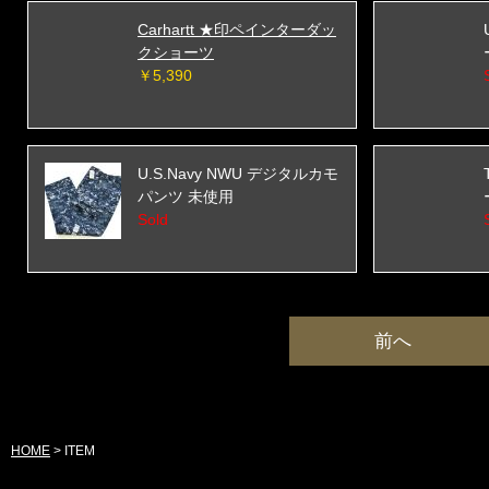
Carhartt ★印ペインターダッ
クショーツ
￥5,390
U.S.Navy NWU デジタルカモ
パンツ 未使用
Sold
前へ
HOME
>
ITEM