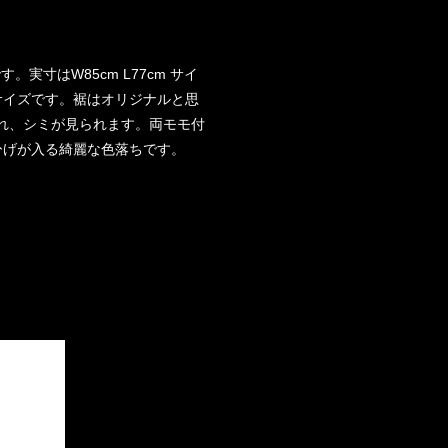
です。実寸はW85cm L77cm サイ
0位のサイズです。裾はオリジナルと思
れ、シミが見られます。両モモ付
ひげが入る綺麗な色落ちです。