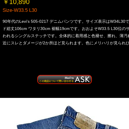
￥10,890
Size-W33.5 L30
90年代のLevi's 505-0217 デニムパンツです。サイズ表示はW34L30
ド総丈106cm ワタリ30cm 裾幅19cmです。おおよそW33.5 L3
われるシングルステッチです。全体的に着用感と色褪せ、擦れ、薄汚
近にスレとダメージが2か所ほど見られます。色にメリハリが見られ